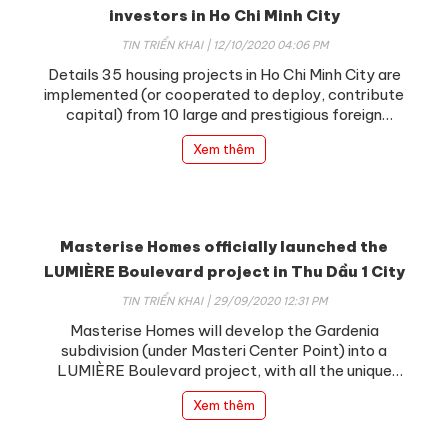
investors in Ho Chi Minh City
Email
TIN TRIỂN KHAI | 12/10/2020 04:06 PM
Details 35 housing projects in Ho Chi Minh City are
implemented (or cooperated to deploy, contribute
Nội dung
capital) from 10 large and prestigious foreign
investors. Among these are the main owners.unique
Xem thêm
benefits of a luxury project.
Masterise Homes officially launched the
Gửi
LUMIÈRE Boulevard project in Thu Dầu 1 City
TIN TRIỂN KHAI | 29/09/2020 12:31 PM
Masterise Homes will develop the Gardenia
subdivision (under Masteri Center Point) into a
LUMIÈRE Boulevard project, with all the unique
benefits of a luxury project.
Xem thêm