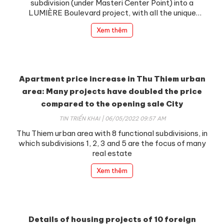
subdivision (under Masteri Center Point) into a
LUMIÈRE Boulevard project, with all the unique
benefits of a luxury project.
Xem thêm
Apartment price increase in Thu Thiem urban
area: Many projects have doubled the price
compared to the opening sale City
TIN TRIỂN KHAI | 06/05/2022 09:57 AM
Thu Thiem urban area with 8 functional subdivisions, in
#ĐĂNG KÍ TƯ VẤN NGAY
which subdivisions 1, 2, 3 and 5 are the focus of many
real estate
Họ tên
Xem thêm
Số điện thoại
Details of housing projects of 10 foreign