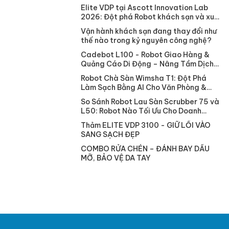
– Nâng Tầm Tiêu Chuẩn Phòng Sạch
Elite VDP tại Ascott Innovation Lab
2026: Đột phá Robot khách sạn và xu
hướng vận hành thông minh
Vận hành khách sạn đang thay đổi như
thế nào trong kỷ nguyên công nghệ?
Cadebot L100 - Robot Giao Hàng &
Quảng Cáo Di Động – Nâng Tầm Dịch
Vụ 4.0
Robot Chà Sàn Wimsha T1: Đột Phá
Làm Sạch Bằng AI Cho Văn Phòng &
Khách Sạn
So Sánh Robot Lau Sàn Scrubber 75 và
L50: Robot Nào Tối Ưu Cho Doanh
Nghiệp?
Thảm ELITE VDP 3100 - GIỮ LỐI VÀO
SANG SẠCH ĐẸP
COMBO RỬA CHÉN – ĐÁNH BAY DẦU
MỠ, BẢO VỆ DA TAY