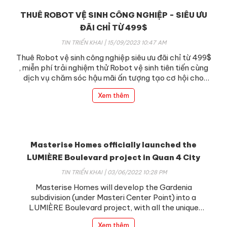
THUÊ ROBOT VỆ SINH CÔNG NGHIỆP - SIÊU ƯU
ĐÃI CHỈ TỪ 499$
TIN TRIỂN KHAI | 15/09/2023 10:47 AM
Thuê Robot vệ sinh công nghiệp siêu ưu đãi chỉ từ 499$
, miễn phí trải nghiệm thử Robot vệ sinh tiên tiến cùng
dịch vụ chăm sóc hậu mãi ấn tượng tạo cơ hội cho
doanh nghiệp của bạn tiến gần hơn với công nghệ hiện
Xem thêm
đại trong tương lai, hướng đến một môi trường sống
xanh sạch đẹp
Masterise Homes officially launched the
LUMIÈRE Boulevard project in Quan 4 City
TIN TRIỂN KHAI | 03/06/2022 10:28 PM
Masterise Homes will develop the Gardenia
subdivision (under Masteri Center Point) into a
LUMIÈRE Boulevard project, with all the unique
benefits of a luxury project.
Xem thêm