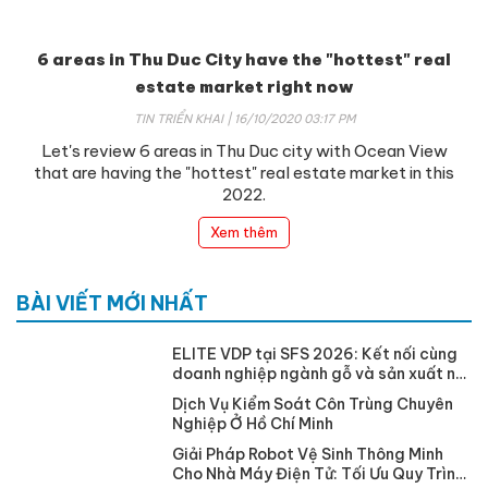
6 areas in Thu Duc City have the "hottest" real
estate market right now
TIN TRIỂN KHAI | 16/10/2020 03:17 PM
Let's review 6 areas in Thu Duc city with Ocean View
that are having the "hottest" real estate market in this
2022.
Xem thêm
BÀI VIẾT MỚI NHẤT
ELITE VDP tại SFS 2026: Kết nối cùng
doanh nghiệp ngành gỗ và sản xuất nội
thất thông minh
Dịch Vụ Kiểm Soát Côn Trùng Chuyên
Nghiệp Ở Hồ Chí Minh
Giải Pháp Robot Vệ Sinh Thông Minh
Cho Nhà Máy Điện Tử: Tối Ưu Quy Trình