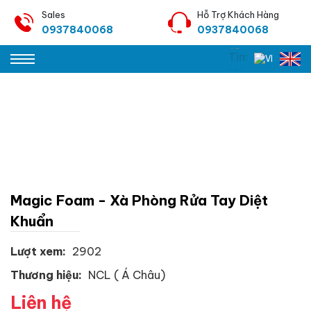
Sales
Hỗ Trợ Khách Hàng
0937840068
0937840068
Magic Foam - Xà Phòng Rửa Tay Diệt
Khuẩn
Lượt xem:
2902
Thương hiệu:
NCL ( Á Châu)
Liên hệ