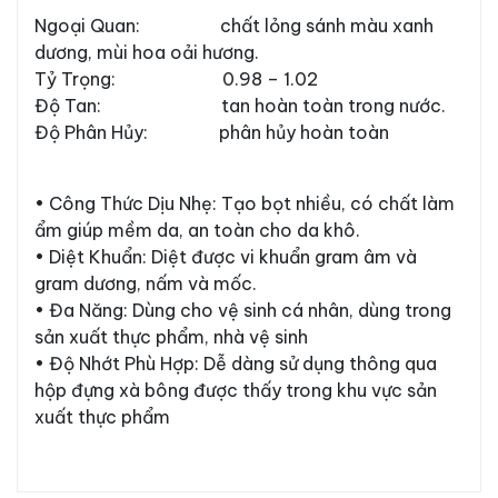
Ngoại Quan: chất lỏng sánh màu xanh
#ĐĂNG KÍ TƯ VẤN NGAY
dương, mùi hoa oải hương.
Tỷ Trọng: 0.98 – 1.02
Họ tên
Độ Tan: tan hoàn toàn trong nước.
Độ Phân Hủy: phân hủy hoàn toàn
Số điện thoại
• Công Thức Dịu Nhẹ: Tạo bọt nhiều, có chất làm
ẩm giúp mềm da, an toàn cho da khô.
• Diệt Khuẩn: Diệt được vi khuẩn gram âm và
Email
gram dương, nấm và mốc.
• Đa Năng: Dùng cho vệ sinh cá nhân, dùng trong
sản xuất thực phẩm, nhà vệ sinh
• Độ Nhớt Phù Hợp: Dễ dàng sử dụng thông qua
Nội dung
hộp đựng xà bông được thấy trong khu vực sản
xuất thực phẩm