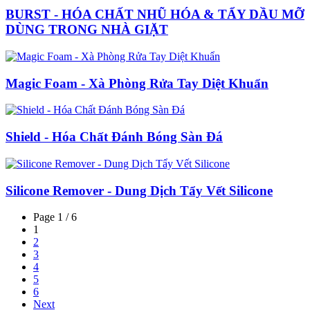
BURST - HÓA CHẤT NHŨ HÓA & TẨY DẦU MỠ
DÙNG TRONG NHÀ GIẶT
Magic Foam - Xà Phòng Rửa Tay Diệt Khuẩn
Shield - Hóa Chất Đánh Bóng Sàn Đá
Silicone Remover - Dung Dịch Tẩy Vết Silicone
Page 1 / 6
1
2
3
4
5
6
Next