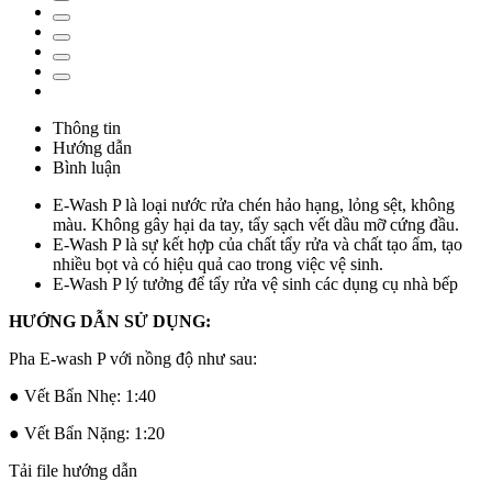
Thông tin
Hướng dẫn
Bình luận
E-Wash P là loại nước rửa chén hảo hạng, lỏng sệt, không
màu. Không gây hại da tay, tẩy sạch vết dầu mỡ cứng đầu.
E-Wash P là sự kết hợp của chất tẩy rửa và chất tạo ẩm, tạo
nhiều bọt và có hiệu quả cao trong việc vệ sinh.
E-Wash P lý tưởng để tẩy rửa vệ sinh các dụng cụ nhà bếp
HƯỚNG DẪN SỬ DỤNG:
Pha E-wash P với nồng độ như sau:
● Vết Bẩn Nhẹ: 1:40
● Vết Bẩn Nặng: 1:20
Tải file hướng dẫn