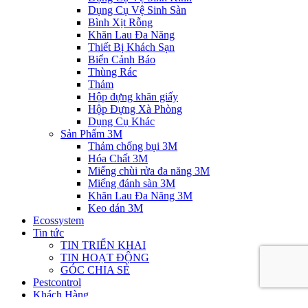
Dụng Cụ Vệ Sinh Sàn
Bình Xịt Rỗng
Khăn Lau Đa Năng
Thiết Bị Khách Sạn
Biển Cảnh Báo
Thùng Rác
Thảm
Hộp đựng khăn giấy
Hộp Đựng Xà Phòng
Dụng Cụ Khác
Sản Phẩm 3M
Thảm chống bụi 3M
Hóa Chất 3M
Miếng chùi rửa đa năng 3M
Miếng đánh sàn 3M
Khăn Lau Đa Năng 3M
Keo dán 3M
Ecossystem
Tin tức
TIN TRIỂN KHAI
TIN HOẠT ĐỘNG
GÓC CHIA SẺ
Pestcontrol
Khách Hàng
video