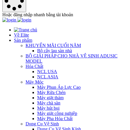
Hoặc đăng nhập nhanh bằng tài khoản
Về Elite
Sản phẩm
KHUYẾN MÃI CUỐI NĂM
Bộ cây lau sàn nhà
BỘ GIẢI PHÁP CHO NHÀ VỆ SINH ADUSIC
MODEL
Hóa Chất
NCL USA
NCL ASIA
Máy Móc
Máy Phun Áp Lực Cao
Máy Rửa Chén
Máy giặt thảm
Máy chà sàn
Máy hút bụi
Máy giặt công nghiệp
Máy Pha Hóa Chất
Dụng Cụ Vệ Sinh
Dụng Cụ Vệ Sinh Kính