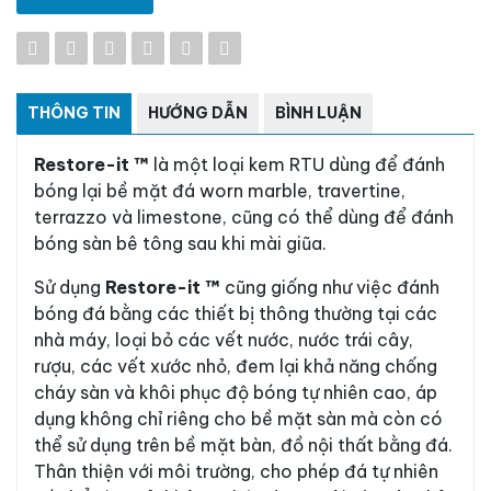
THÔNG TIN
HƯỚNG DẪN
BÌNH LUẬN
Restore-it ™
là một loại kem RTU dùng để đánh
bóng lại bề mặt đá worn marble, travertine,
terrazzo và limestone, cũng có thể dùng để đánh
bóng sàn bê tông sau khi mài giũa.
Sử dụng
Restore-it ™
cũng giống như việc đánh
bóng đá bằng các thiết bị thông thường tại các
nhà máy, loại bỏ các vết nước, nước trái cây,
#ĐĂNG KÍ TƯ VẤN NGAY
rượu, các vết xước nhỏ, đem lại khả năng chống
cháy sàn và khôi phục độ bóng tự nhiên cao, áp
Họ tên
dụng không chỉ riêng cho bề mặt sàn mà còn có
thể sử dụng trên bề mặt bàn, đồ nội thất bằng đá.
Thân thiện với môi trường, cho phép đá tự nhiên