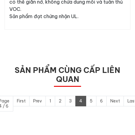
có thể giãn nở, không chứa dung môi và tuân thủ
Số điện thoại
VOC.
Sản phẩm đạt chứng nhận UL.
Email
Nội dung
SẢN PHẨM CÙNG CẤP LIÊN
QUAN
Gửi
Page
First
Prev
1
2
3
4
5
6
Next
Las
4 / 6