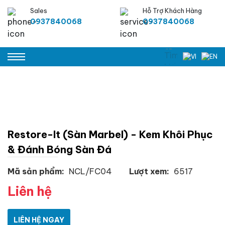
Sales
Hỗ Trợ Khách Hàng
0937840068
0937840068
Restore-It (sàn Marbel) - Kem Khôi Phục
& Đánh Bóng Sàn Đá
Mã sản phẩm:
NCL/FC04
Lượt xem:
6517
Liên hệ
LIÊN HỆ NGAY