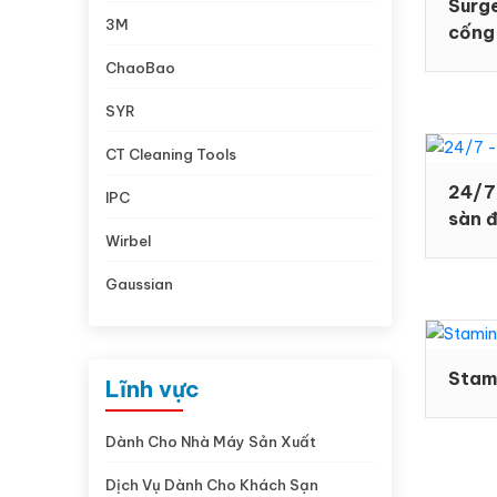
Surg
3M
cống
ChaoBao
SYR
CT Cleaning Tools
24/7
IPC
sàn 
Wirbel
Gaussian
Lĩnh vực
Dành Cho Nhà Máy Sản Xuất
Dịch Vụ Dành Cho Khách Sạn