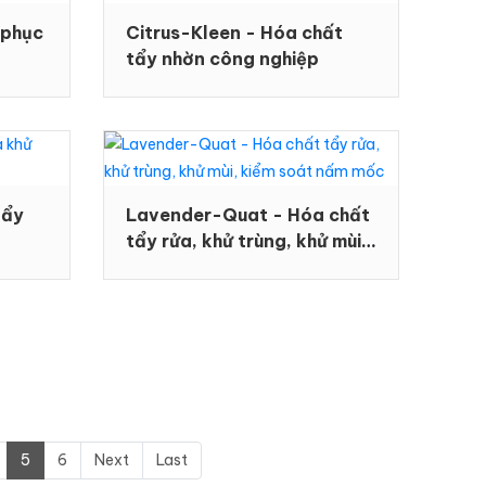
 phục
Citrus-Kleen - Hóa chất
tẩy nhờn công nghiệp
tẩy
Lavender-Quat - Hóa chất
tẩy rửa, khử trùng, khử mùi,
kiểm soát nấm mốc
5
6
Next
Last