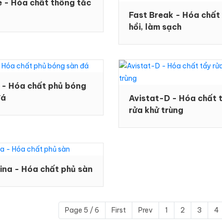
e - Hóa chất thông tắc
Fast Break - Hóa chất
hồi, làm sạch
Nội dung
 - Hóa chất phủ bóng
đá
Avistat-D - Hóa chất 
Gửi
rửa khử trùng
Stamina - Hóa chất phủ sàn
Page 5 / 6
First
Prev
1
2
3
4