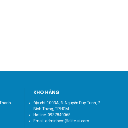
KHO HÀNG
. Thanh
Địa chỉ: 1003A, Đ. Nguyễn Duy Trinh, P.
Bình Trưng, TP.HCM
Hotline: 0937840068
m
Email: adminhcm@elite-si.com