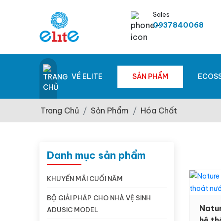
Sales
0937840068
VỀ ELITE
SẢN PHẨM
ECOS
Trang Chủ
Sản Phẩm
Hóa Chất
Danh mục sản phẩm
KHUYẾN MÃI CUỐI NĂM
BỘ GIẢI PHÁP CHO NHÀ VỆ SINH
Natur
ADUSIC MODEL
hệ th