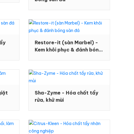
tẩy
Restore-it (sàn Marbel) -
Kem khôi phục & đánh bóng
sàn đá
giặt
Sha-Zyme - Hóa chất tẩy
rửa, khử mùi