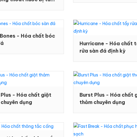
n
 Bones - Hóa chất bóc
đá
Hurricane - Hóa chất 
rửa sàn đá định kỳ
#ĐĂNG KÍ TƯ VẤN NGAY
Họ tên
Plus - Hóa chất giặt
Burst Plus - Hóa chất 
 chuyên dụng
thảm chuyên dụng
Số điện thoại
Email