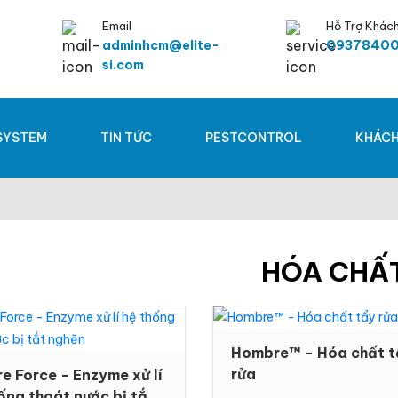
Email
Hỗ Trợ Khác
adminhcm@elite-
0937840
si.com
SYSTEM
TIN TỨC
PESTCONTROL
KHÁCH
HÓA CHẤ
Hombre™ - Hóa chất t
rửa
e Force - Enzyme xử lí
ống thoát nước bị tắt