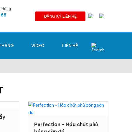
h Hàng
068
ĐĂNG KÝ LIÊN HỆ
 HÀNG
VIDEO
LIÊN HỆ
T
ẩy
Perfection - Hóa chất phủ
bóng sàn đá