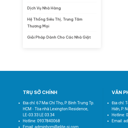
Dịch Vụ Nhà Hàng
Hệ Thống Siêu Thị, Trung Tâm
Thương Mại
Giải Pháp Dành Cho Các Nhà Giặt
TRỤ SỞ CHÍNH
VĂN P
Địa chỉ: 67 Mai Chí Thọ, P. Bình Trưng Tp.
Địa chỉ: 
HCM - Tòa nhà Lexington Residence,
Hiến, P. 
LE-03.33 LE 03.34
Hotline:
Hotline: 0937840068
Email: a
Email: adminhcm@elite-si.com