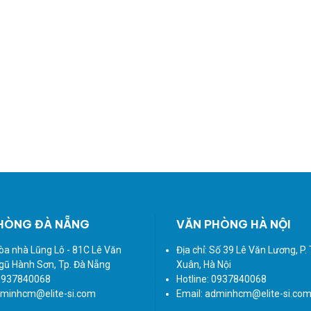
HÒNG ĐÀ NẴNG
VĂN PHÒNG HÀ NỘI
Tòa nhà Lũng Lô - 81C Lê Văn
Địa chỉ: Số 39 Lê Văn Lương, P
Ngũ Hành Sơn, Tp. Đà Nẵng
Xuân, Hà Nội
 0937840068
Hotline: 0937840068
dminhcm@elite-si.com
Email: adminhcm@elite-si.co